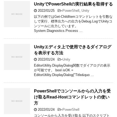
UnityでPowerShellの実行結果を取得する
2022/01/25
-
PowerShell
,
Unity
以下の例ではGet-ChildItemコマンドレットを引数な
しで実行、標準出力への出力をDebug.LogでUnityコ
ンソールに出力しています。
System.Diagnostics.Process …
Unityエディタ上で使用できるダイアログ
を表示する方法
2022/01/24
-
Unity
EditorUtility.DisplayDialog関数でダイアログの表示
が可能です。 bool isOK =
EditorUtility.DisplayDialog("Title&quo …
PowerShellでコンソールからの入力を受
け取るRead-Hostコマンドレットの使い
方
2022/01/24
-
PowerShell
コンソールから入力を受け取る 以下のスクリプト