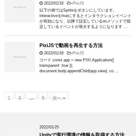
2022/01/18
-
PixiJS
以下の例ではSpriteをボタンにしています。
interactiveをtrueにするとインタラクションイベント
が有効になり、以降で設定しているonメソッドで指
定しているイベントが発火するようになります …
PixiJSで動画を再生する方法
2022/01/18
-
PixiJS
コード const app = new PIXI.Application({
transparent: true });
document.body.appendChild(app.view); co …
1
2
…
5
次へ »
2022/01/25
Unityで実行環境の情報を取得する方法