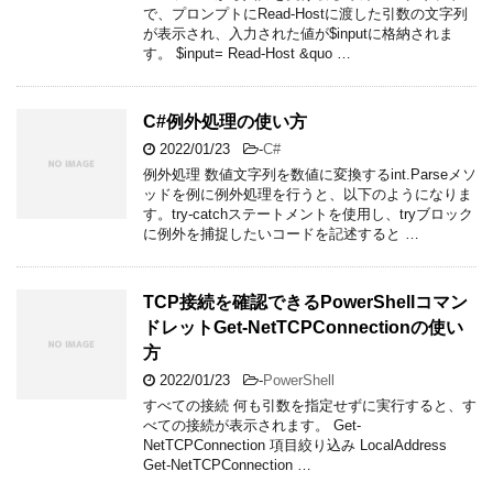
で、プロンプトにRead-Hostに渡した引数の文字列
が表示され、入力された値が$inputに格納されま
す。 $input= Read-Host &quo …
C#例外処理の使い方
2022/01/23
-
C#
例外処理 数値文字列を数値に変換するint.Parseメソ
ッドを例に例外処理を行うと、以下のようになりま
す。try-catchステートメントを使用し、tryブロック
に例外を捕捉したいコードを記述すると …
TCP接続を確認できるPowerShellコマン
ドレットGet-NetTCPConnectionの使い
方
2022/01/23
-
PowerShell
すべての接続 何も引数を指定せずに実行すると、す
べての接続が表示されます。 Get-
NetTCPConnection 項目絞り込み LocalAddress
Get-NetTCPConnection …