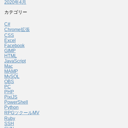
2020年4月
カテゴリー
C#
Chrome拡張
CSS
Excel
Facebook
GIMP
HTML
JavaScript
Mac
MAMP
MySQL
OBS
PC
PHP
PixiJS
PowerShell
Python
RPGツクールMV
Ruby
SSH