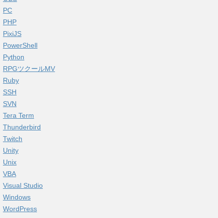
PC
PHP
PixiJS
PowerShell
Python
RPGツクールMV
Ruby
SSH
SVN
Tera Term
Thunderbird
Twitch
Unity
Unix
VBA
Visual Studio
Windows
WordPress