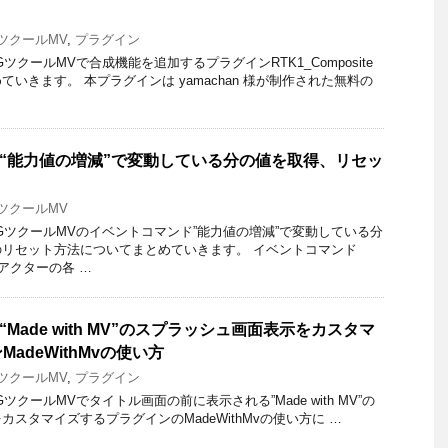
GツクールMV
,
プラグイン
ツクールMVで合成機能を追加するプラグインRTK1_Composite
いきます。 本プラグインは yamachan 様が制作された無料の
 – “能力値の増減”で変動している分の値を取得、リセッ
GツクールMV
GツクールMVのイベントコマンド”能力値の増減”で変動している分
リセット方法についてまとめていきます。 イベントコマンド
アクターの各 …
 “Made with MV”のスプラッシュ画面表示をカスタマ
adeWithMvの使い方
GツクールMV
,
プラグイン
クールMVでタイトル画面の前に表示される”Made with MV”の
スタマイズするプラグインのMadeWithMvの使い方に …