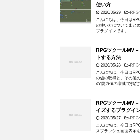
使い方
2020/05/29
-
RP
こんにちは、今日はRPG
の使い方についてまとめて
プラグインです。 …
RPGツクールMV
トする方法
2020/05/28
-
RP
こんにちは、今日はRP
の値の取得と、その値の
の”能力値の増減”で指定
RPGツクールMV –
イズするプラグインM
2020/05/27
-
RP
こんにちは、今日はRPGツ
スプラッシュ画面表示をカ