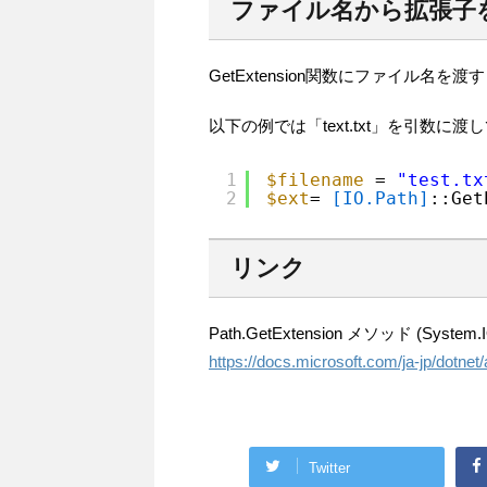
ファイル名から拡張子
GetExtension関数にファイル
以下の例では「text.txt」を引数に
1
$filename
= 
"test.tx
2
$ext
= 
[IO.Path]
::Get
リンク
Path.GetExtension メソッド (System.IO)
https://docs.microsoft.com/ja-jp/dotnet
Twitter