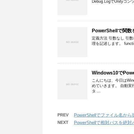
Debug.LogでUnityコン
PowerShellで
定義方法 引数なし 引
理を記述します。 function T
Windows10でP
こんにちは、今日はWind
めていきます。 自動実行設
タ …
PREV
PowerShellでファイル
NEXT
PowerShellで相対パスを