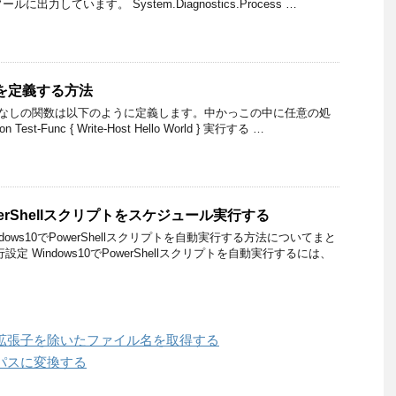
ソールに出力しています。 System.Diagnostics.Process …
関数を定義する方法
数なしの関数は以下のように定義します。中かっこの中に任意の処
est-Func { Write-Host Hello World } 実行する …
owerShellスクリプトをスケジュール実行する
ows10でPowerShellスクリプトを自動実行する方法についてまと
定 Windows10でPowerShellスクリプトを自動実行するには、
名から拡張子を除いたファイル名を取得する
絶対パスに変換する