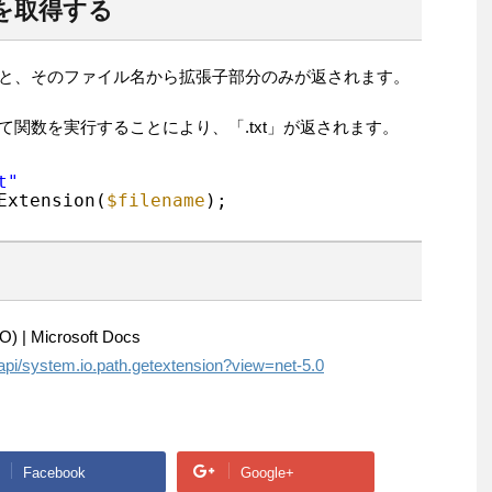
を取得する
名を渡すと、そのファイル名から拡張子部分のみが返されます。
渡して関数を実行することにより、「.txt」が返されます。
t"
Extension(
$filename
);
 | Microsoft Docs
/api/system.io.path.getextension?view=net-5.0
Facebook
Google+