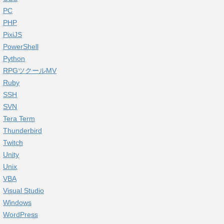
PC
PHP
PixiJS
PowerShell
Python
RPGツクールMV
Ruby
SSH
SVN
Tera Term
Thunderbird
Twitch
Unity
Unix
VBA
Visual Studio
Windows
WordPress