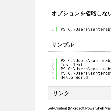
オプションを省略しな
1
PS C:\Users\santerab
サンプル
1
PS C:\Users\santerab
2
Test Text
3
PS C:\Users\santerab
4
PS C:\Users\santerab
5
Hello World
リンク
Set-Content (Microsoft.PowerShell.Ma