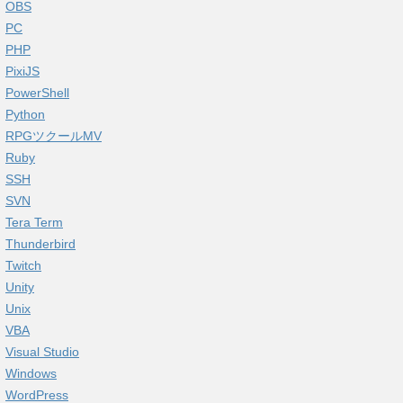
OBS
PC
PHP
PixiJS
PowerShell
Python
RPGツクールMV
Ruby
SSH
SVN
Tera Term
Thunderbird
Twitch
Unity
Unix
VBA
Visual Studio
Windows
WordPress