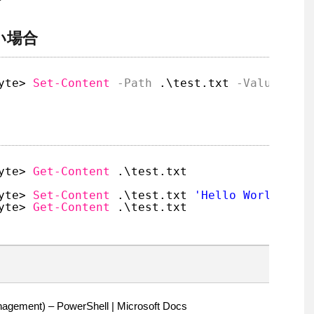
い場合
yte> 
Set-Content
-Path
.\test.txt
-Value
'Hel
yte> 
Get-Content
.\test.txt
yte> 
Set-Content
.\test.txt 
'Hello World'
yte> 
Get-Content
.\test.txt
nagement) – PowerShell | Microsoft Docs