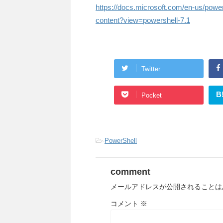
https://docs.microsoft.com/en-us/powe
content?view=powershell-7.1
Twitter
B
Pocket
-
PowerShell
comment
メールアドレスが公開されることは
コメント
※