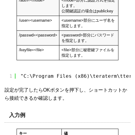
/auth=<mode>
<mode>部分に認証方式を指定
します。
公開鍵認証の場合はpublickey
/user=<username>
<username>部分にユーザ名を
指定します。
/passwd=<password>
<password>部分にパスワード
を指定します。
/keyfile=<file>
<file>部分に秘密鍵ファイルを
指定します。
1
"C:\Program Files (x86)\teraterm\tterm
設定が完了したらOKボタンを押下し、ショートカットか
ら接続できるか確認します。
入力例
キー
値