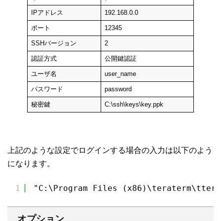
IPアドレス
192.168.0.0
ポート
12345
SSHバージョン
2
認証方式
公開鍵認証
ユーザ名
user_name
パスワード
password
秘密鍵
C:\ssh\keys\key.ppk
上記のような設定でログインする場合の入力は以下のよう
になります。
1
"C:\Program Files (x86)\teraterm\tterm
オプション