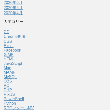
2020年6月
2020年5月
2020年4月
カテゴリー
C#
Chrome拡張
CSS
Excel
Facebook
GIMP
HTML
JavaScript
Mac
MAMP
MySQL
OBS
PC
PHP
PixiJS
PowerShell
Python
RPGツクールMV