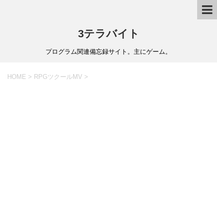
3テラバイト
プログラム関連備忘録サイト。主にゲーム。
HOME
>
RPGツクールMV
>