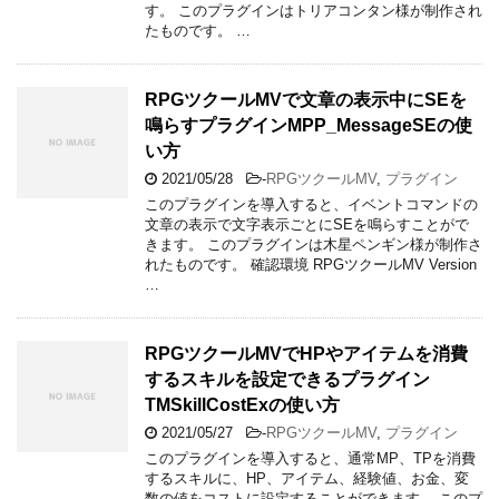
す。 このプラグインはトリアコンタン様が制作され
たものです。 …
RPGツクールMVで文章の表示中にSEを
鳴らすプラグインMPP_MessageSEの使
い方
2021/05/28
-
RPGツクールMV
,
プラグイン
このプラグインを導入すると、イベントコマンドの
文章の表示で文字表示ごとにSEを鳴らすことがで
きます。 このプラグインは木星ペンギン様が制作さ
れたものです。 確認環境 RPGツクールMV Version
…
RPGツクールMVでHPやアイテムを消費
するスキルを設定できるプラグイン
TMSkillCostExの使い方
2021/05/27
-
RPGツクールMV
,
プラグイン
このプラグインを導入すると、通常MP、TPを消費
するスキルに、HP、アイテム、経験値、お金、変
数の値をコストに設定することができます。 このプ