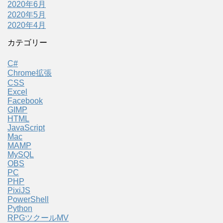
2020年6月
2020年5月
2020年4月
カテゴリー
C#
Chrome拡張
CSS
Excel
Facebook
GIMP
HTML
JavaScript
Mac
MAMP
MySQL
OBS
PC
PHP
PixiJS
PowerShell
Python
RPGツクールMV