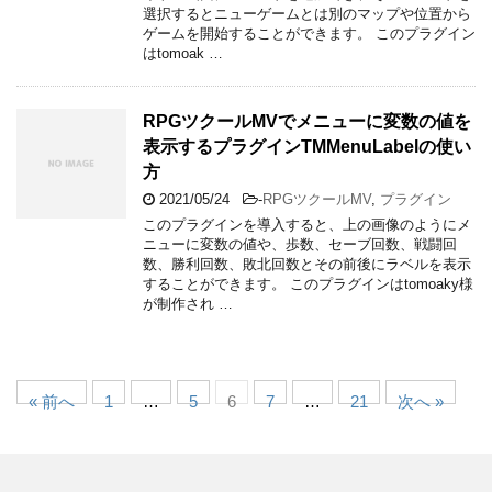
選択するとニューゲームとは別のマップや位置から
ゲームを開始することができます。 このプラグイン
はtomoak …
RPGツクールMVでメニューに変数の値を
表示するプラグインTMMenuLabelの使い
方
2021/05/24
-
RPGツクールMV
,
プラグイン
このプラグインを導入すると、上の画像のようにメ
ニューに変数の値や、歩数、セーブ回数、戦闘回
数、勝利回数、敗北回数とその前後にラベルを表示
することができます。 このプラグインはtomoaky様
が制作され …
« 前へ
1
…
5
6
7
…
21
次へ »