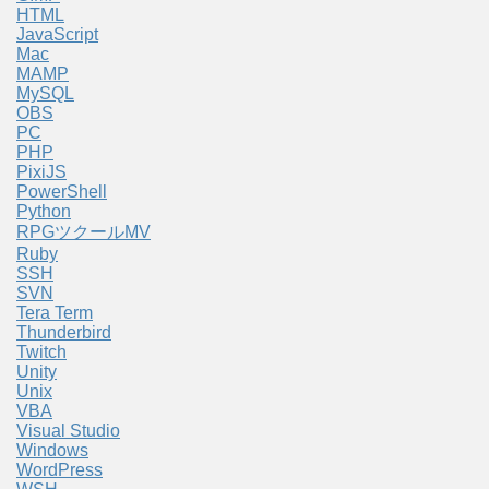
HTML
JavaScript
Mac
MAMP
MySQL
OBS
PC
PHP
PixiJS
PowerShell
Python
RPGツクールMV
Ruby
SSH
SVN
Tera Term
Thunderbird
Twitch
Unity
Unix
VBA
Visual Studio
Windows
WordPress