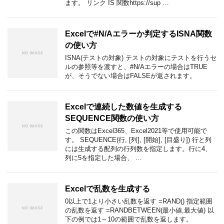
ます。 リンク IS 関数https://sup …
Excelで#N/Aエラーか判定するISNA関数
の使い方
ISNA(テストの対象) テストの対象にテストを行うセ
ルの参照等を渡すと、#N/Aエラーの場合はTRUE
が、そうでない場合はFALSEが返されます。
Excelで連続した数値を生成する
SEQUENCE関数の使い方
この関数はExcel365、Excel2021等で使用可能で
す。 SEQUENCE(行, [列], [開始], [目盛り]) 行と列
には生成する配列の行列数を指定します。行に4、
列に5を指定した場合、 …
Excelで乱数を生成する
0以上で1より小さい乱数を返す =RAND() 指定範囲
の乱数を返す =RANDBETWEEN(最小値,最大値) 以
下の例では1～10の範囲で乱数を返します。