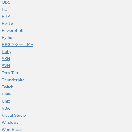
OBS
PC
PHP
PixiJS
PowerShell
Python
RPGツクールMV
Ruby
SSH
SVN
Tera Term
Thunderbird
Twitch
Unity
Unix
VBA
Visual Studio
Windows
WordPress