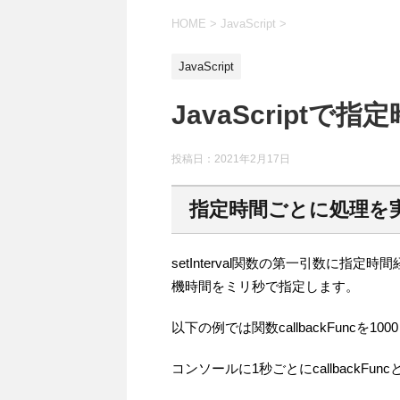
HOME
>
JavaScript
>
JavaScript
JavaScript
投稿日：
2021年2月17日
指定時間ごとに処理を
setInterval関数の第一引数に
機時間をミリ秒で指定します。
以下の例では関数callbackFuncを
コンソールに1秒ごとにcallbackFu