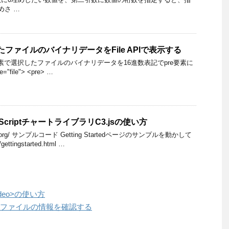
めさ …
したファイルのバイナリデータをFile APIで表示する
t要素で選択したファイルのバイナリデータを16進数表記でpre要素に
"file"> <pre> …
aScriptチャートライブラリC3.jsの使い方
js.org/ サンプルコード Getting Startedページのサンプルを動かして
ettingstarted.html …
deo>の使い方
選択したファイルの情報を確認する