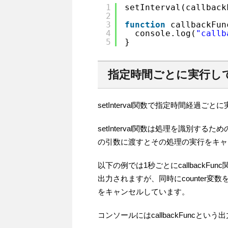
1
setInterval(callback
2
3
function
callbackFun
4
console.log(
"callb
5
}
指定時間ごとに実行し
setInterval関数で指定時間経
setInterval関数は処理を識別するため
の引数に渡すとその処理の実行をキャ
以下の例では1秒ごとにcallbackFun
出力されますが、同時にcounter変数
をキャンセルしています。
コンソールにはcallbackFunc