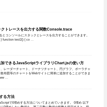
タックトレースを出力する関数Console.trace
()を実行するとコンソールにスタックとレースを出力することができます。
; } function test2() { co …
きるJavaScriptライブラリChart.jsの使い方
フ、レーダーチャート、ドーナツチャート、円グラフ、ポーラチャ
散布図等のチャートをWebサイトに簡単に追加することができま
/ww …
埋めする方法
aScriptで0埋めする方法についてまとめていきます。 0埋め 以下
数に0埋めしたい数値を、第二引数に数値の桁数を指定すると、指