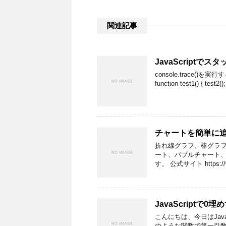
関連記事
JavaScriptでス
console.trace
function test1() { test2()
チャートを簡単に追加で
折れ線グラフ、棒グラ
ート、バブルチャート、
す。 公式サイト https:/
JavaScriptで0
こんにちは、今日はJav
のような関数で第一引