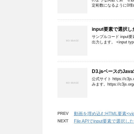
定桁数になるように0埋
input要素で選択
サンプルコード inpu
出力します。 <input type=
D3.jsベースのJav
公式サイト https://c3
みます。https://c3js.org/g
PREV
動画を埋め込むHTML要素<vi
NEXT
File APIでinput要素で