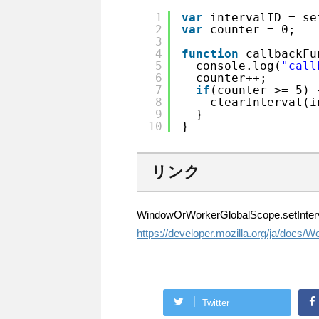
1
var
intervalID = se
2
var
counter = 0;
3
4
function
callbackFu
5
console.log(
"call
6
counter++;
7
if
(counter >= 5) 
8
clearInterval(i
9
}
10
}
リンク
WindowOrWorkerGlobalScope.setInter
https://developer.mozilla.org/ja/docs
Twitter