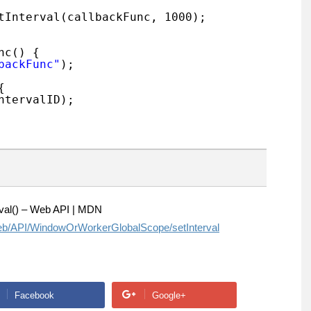
tInterval(callbackFunc, 1000);
nc() {
backFunc"
);
{
ntervalID);
val() – Web API | MDN
/Web/API/WindowOrWorkerGlobalScope/setInterval
Facebook
Google+