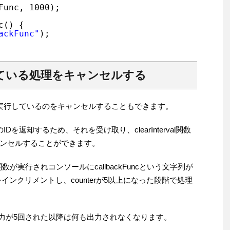
Func, 1000);
c() {
ackFunc"
);
ている処理をキャンセルする
過ごとに実行しているのをキャンセルすることもできます。
のIDを返却するため、それを受け取り、clearInterval関数
ンセルすることができます。
c関数が実行されコンソールにcallbackFuncという文字列が
をインクリメントし、counterが5以上になった段階で処理
という出力が5回された以降は何も出力されなくなります。