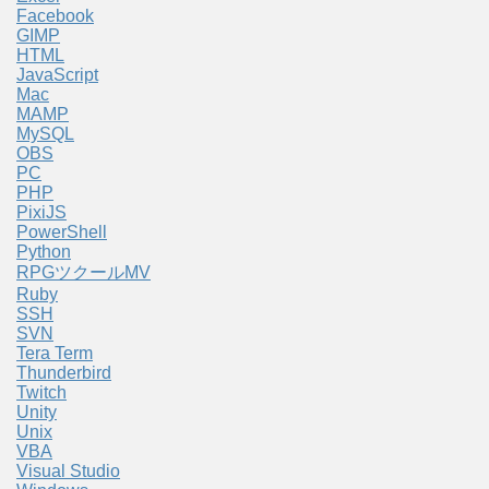
Facebook
GIMP
HTML
JavaScript
Mac
MAMP
MySQL
OBS
PC
PHP
PixiJS
PowerShell
Python
RPGツクールMV
Ruby
SSH
SVN
Tera Term
Thunderbird
Twitch
Unity
Unix
VBA
Visual Studio