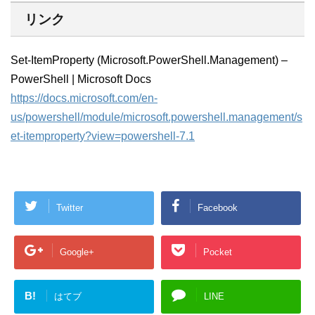
リンク
Set-ItemProperty (Microsoft.PowerShell.Management) –
PowerShell | Microsoft Docs
https://docs.microsoft.com/en-
us/powershell/module/microsoft.powershell.management/s
et-itemproperty?view=powershell-7.1
Twitter
Facebook
Google+
Pocket
B!
はてブ
LINE