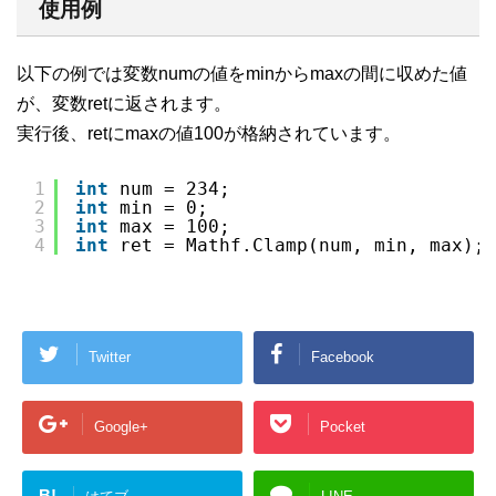
使用例
以下の例では変数numの値をminからmaxの間に収めた値
が、変数retに返されます。
実行後、retにmaxの値100が格納されています。
1
int
num = 234;
2
int
min = 0;
3
int
max = 100;
4
int
ret = Mathf.Clamp(num, min, max);
Twitter
Facebook
Google+
Pocket
B!