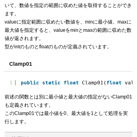
いて、数値を指定の範囲に収めた値を取得することができ
ます。
valueに指定範囲に収めたい数値を、minに最小値、maxに
最大値を指定すると、valueをminとmaxの範囲に収めた数
値が返されます。
型がintのものとfloatのものが定義されています。
Clamp01
1
public
static
float
Clamp01(
float
valu
前述の関数とは別に最小値と最大値の指定がないClamp01
も定義されています。
このClamp01では最小値を0、最大値を1として処理を実
行します。