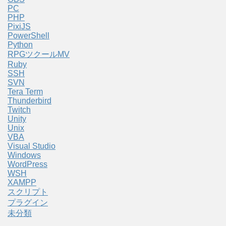
PC
PHP
PixiJS
PowerShell
Python
RPGツクールMV
Ruby
SSH
SVN
Tera Term
Thunderbird
Twitch
Unity
Unix
VBA
Visual Studio
Windows
WordPress
WSH
XAMPP
スクリプト
プラグイン
未分類