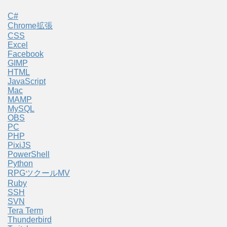
C#
Chrome拡張
CSS
Excel
Facebook
GIMP
HTML
JavaScript
Mac
MAMP
MySQL
OBS
PC
PHP
PixiJS
PowerShell
Python
RPGツクールMV
Ruby
SSH
SVN
Tera Term
Thunderbird