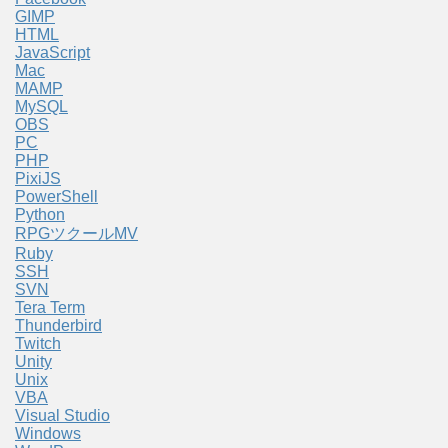
GIMP
HTML
JavaScript
Mac
MAMP
MySQL
OBS
PC
PHP
PixiJS
PowerShell
Python
RPGツクールMV
Ruby
SSH
SVN
Tera Term
Thunderbird
Twitch
Unity
Unix
VBA
Visual Studio
Windows