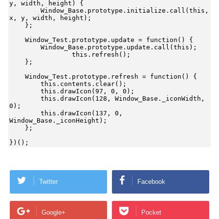
y, width, height) {

        Window_Base.prototype.initialize.call(this, 
x, y, width, height);

    };

    Window_Test.prototype.update = function() {

        Window_Base.prototype.update.call(this);

		this.refresh();

    };

    Window_Test.prototype.refresh = function() {

        this.contents.clear();

        this.drawIcon(97, 0, 0);

        this.drawIcon(128, Window_Base._iconWidth, 
0);

        this.drawIcon(137, 0, 
Window_Base._iconHeight);

    };

})();
Twitter
Facebook
Google+
Pocket