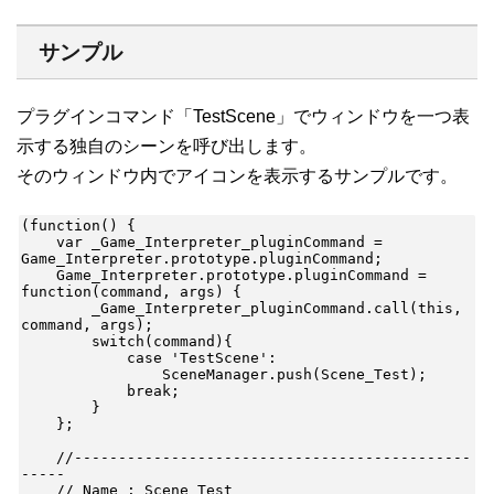
サンプル
プラグインコマンド「TestScene」でウィンドウを一つ表
示する独自のシーンを呼び出します。
そのウィンドウ内でアイコンを表示するサンプルです。
(function() {

    var _Game_Interpreter_pluginCommand = 
Game_Interpreter.prototype.pluginCommand;

    Game_Interpreter.prototype.pluginCommand = 
function(command, args) {

        _Game_Interpreter_pluginCommand.call(this, 
command, args);

        switch(command){

            case 'TestScene':

                SceneManager.push(Scene_Test);

            break;

        }

    };

    //---------------------------------------------
-----

    // Name : Scene_Test
