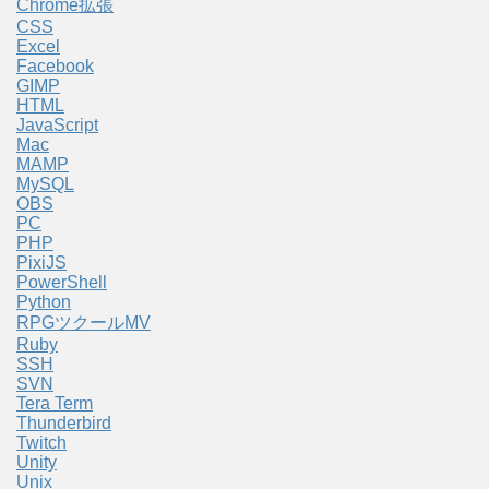
Chrome拡張
CSS
Excel
Facebook
GIMP
HTML
JavaScript
Mac
MAMP
MySQL
OBS
PC
PHP
PixiJS
PowerShell
Python
RPGツクールMV
Ruby
SSH
SVN
Tera Term
Thunderbird
Twitch
Unity
Unix