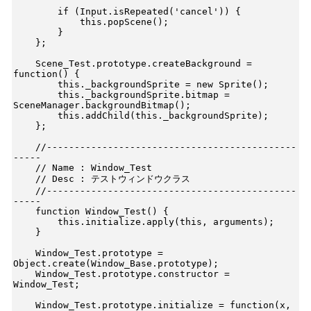
        if (Input.isRepeated('cancel')) {

            this.popScene();

        }

    };

    Scene_Test.prototype.createBackground = 
function() {

        this._backgroundSprite = new Sprite();

        this._backgroundSprite.bitmap = 
SceneManager.backgroundBitmap();

        this.addChild(this._backgroundSprite);

    };

    //---------------------------------------------
-----

    // Name : Window_Test

    // Desc : テストウィンドウクラス

    //---------------------------------------------
-----

    function Window_Test() {

        this.initialize.apply(this, arguments);

    }

    Window_Test.prototype = 
Object.create(Window_Base.prototype);

    Window_Test.prototype.constructor = 
Window_Test;

    Window_Test.prototype.initialize = function(x, 