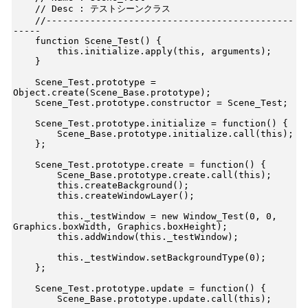
    // Desc : テストシーンクラス

    //---------------------------------------------
-----

    function Scene_Test() {

        this.initialize.apply(this, arguments);

    }

    Scene_Test.prototype = 
Object.create(Scene_Base.prototype);

    Scene_Test.prototype.constructor = Scene_Test;

    Scene_Test.prototype.initialize = function() {

        Scene_Base.prototype.initialize.call(this);

    };

    Scene_Test.prototype.create = function() {

        Scene_Base.prototype.create.call(this);

        this.createBackground();

        this.createWindowLayer();

        this._testWindow = new Window_Test(0, 0, 
Graphics.boxWidth, Graphics.boxHeight);

        this.addWindow(this._testWindow);

        this._testWindow.setBackgroundType(0);

    };

    Scene_Test.prototype.update = function() {

        Scene_Base.prototype.update.call(this);
