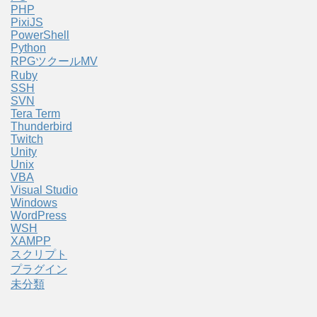
PHP
PixiJS
PowerShell
Python
RPGツクールMV
Ruby
SSH
SVN
Tera Term
Thunderbird
Twitch
Unity
Unix
VBA
Visual Studio
Windows
WordPress
WSH
XAMPP
スクリプト
プラグイン
未分類