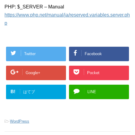
PHP: $_SERVER – Manual
https://www.php.net/manual/ja/reserved.variables.server.ph
p
Twitter
Facebook
Google+
Pocket
B!
はてブ
LINE
-
WordPress