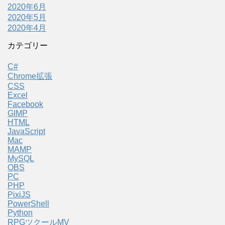
2020年6月
2020年5月
2020年4月
カテゴリー
C#
Chrome拡張
CSS
Excel
Facebook
GIMP
HTML
JavaScript
Mac
MAMP
MySQL
OBS
PC
PHP
PixiJS
PowerShell
Python
RPGツクールMV